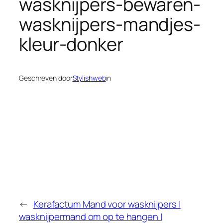
wasknijpers-bewaren-
wasknijpers-mandjes-
kleur-donker
Geschreven door
Stylishweb
in
←
Kerafactum Mand voor wasknijpers |
wasknijpermand om op te hangen |