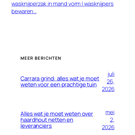
wasknijperzak in mand vorm | wasknijpers
bewaren…
MEER BERICHTEN
juli
Carrara grind: alles wat je moet
26,
weten voor een prachtige tuin
2026
mei
Alles wat je moet weten over
2,
haardhout netten en
leveranciers
2026