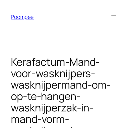
Ga
naar
Poompee
de
inhoud
Kerafactum-Mand-
voor-wasknijpers-
wasknijpermand-om-
op-te-hangen-
wasknijperzak-in-
mand-vorm-