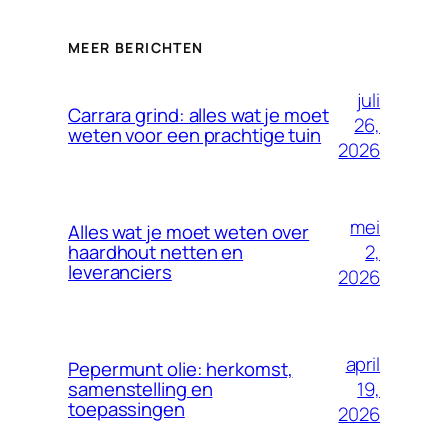
MEER BERICHTEN
juli
Carrara grind: alles wat je moet
26,
weten voor een prachtige tuin
2026
mei
Alles wat je moet weten over
2,
haardhout netten en
leveranciers
2026
april
Pepermunt olie: herkomst,
19,
samenstelling en
toepassingen
2026