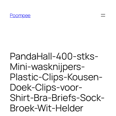
Ga
naar
Poompee
de
inhoud
PandaHall-400-stks-
Mini-wasknijpers-
Plastic-Clips-Kousen-
Doek-Clips-voor-
Shirt-Bra-Briefs-Sock-
Broek-Wit-Helder