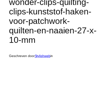
wonder-clips-quilting-
clips-kunststof-haken-
voor-patchwork-
quilten-en-naaien-27-x-
10-mm
Geschreven door
Stylishweb
in