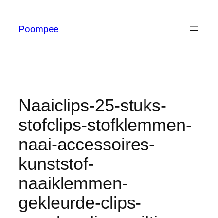
Ga
naar
Poompee
de
inhoud
Naaiclips-25-stuks-
stofclips-stofklemmen-
naai-accessoires-
kunststof-
naaiklemmen-
gekleurde-clips-