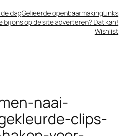
 de dag
Gelieerde openbaarmaking
Links
je bij ons op de site adverteren? Dat kan!
Wishlist
mmen-naai-
ekleurde-clips-
f-haken-voor-