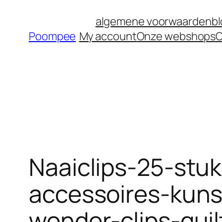
Ga
algemene voorwaarden
b
naar
Poompee
My account
Onze webshops
O
de
inhoud
Naaiclips-25-stu
accessoires-kuns
wonder-clips-quil