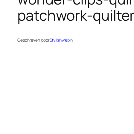
patchwork-quilt
Geschreven door
Stylishweb
in