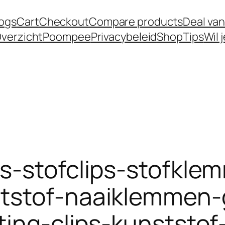
logs
Cart
Checkout
Compare products
Deal van
verzicht
Poompee
Privacybeleid
Shop
Tips
Wil 
ks-stofclips-stofkle
tstof-naaiklemmen-g
ting-clips-kunststo