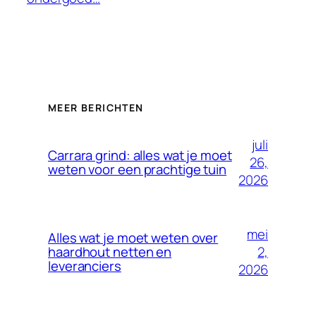
MEER BERICHTEN
juli
Carrara grind: alles wat je moet
26,
weten voor een prachtige tuin
2026
mei
Alles wat je moet weten over
2,
haardhout netten en
leveranciers
2026