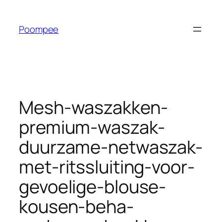
Ga
naar
Poompee
de
inhoud
Mesh-waszakken-
premium-waszak-
duurzame-netwaszak-
met-ritssluiting-voor-
gevoelige-blouse-
kousen-beha-