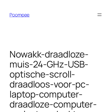
Ga
naar
Poompee
de
inhoud
Nowakk-draadloze-
muis-24-GHz-USB-
optische-scroll-
draadloos-voor-pc-
laptop-computer-
draadloze-computer-