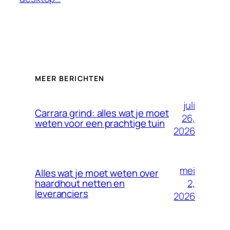
MEER BERICHTEN
juli
Carrara grind: alles wat je moet
26,
weten voor een prachtige tuin
2026
mei
Alles wat je moet weten over
2,
haardhout netten en
leveranciers
2026