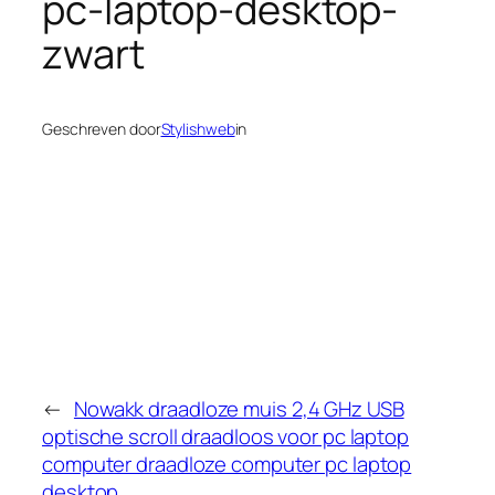
pc-laptop-desktop-
zwart
Geschreven door
Stylishweb
in
←
Nowakk draadloze muis 2,4 GHz USB
optische scroll draadloos voor pc laptop
computer draadloze computer pc laptop
desktop…