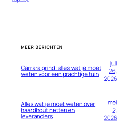
MEER BERICHTEN
juli
Carrara grind: alles wat je moet
26,
weten voor een prachtige tuin
2026
mei
Alles wat je moet weten over
2,
haardhout netten en
leveranciers
2026