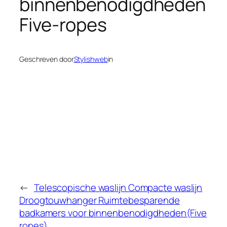
binnenbenodigdheden
Five-ropes
Geschreven door
Stylishweb
in
←
Telescopische waslijn Compacte waslijn
Droogtouwhanger Ruimtebesparende
badkamers voor binnenbenodigdheden(Five
ropes)