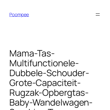
Ga
naar
Poompee
de
inhoud
Mama-Tas-
Multifunctionele-
Dubbele-Schouder-
Grote-Capaciteit-
Rugzak-Opbergtas-
Baby-Wandelwagen-