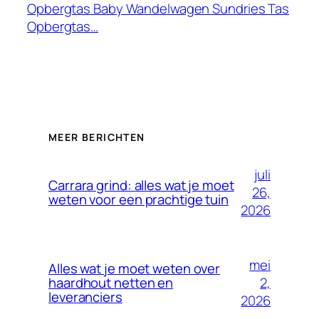
Opbergtas Baby Wandelwagen Sundries Tas
Opbergtas…
MEER BERICHTEN
juli
Carrara grind: alles wat je moet
26,
weten voor een prachtige tuin
2026
mei
Alles wat je moet weten over
2,
haardhout netten en
leveranciers
2026